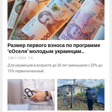
o
u
t
u
b
e
Размер первого взноса по программе
‘єОселя’ молодым украинцам...
06.11.2024
0
Для украинцев в возрасте до 26 лет уменьшили с 20% до
10% первоначальный...