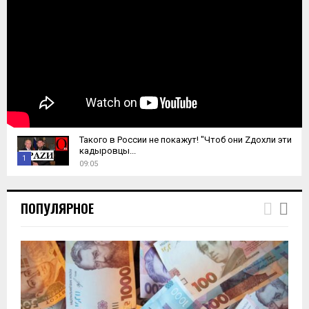
Такого в России не покажут! "Чтоб они Zдохли эти
кадыровцы...
1
09:05
T
h
ПОПУЛЯРНОЕ
u
m
b
n
a
i
l
y