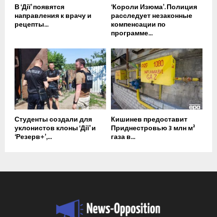
В ‘Дії’ появятся
‘Короли Изюма’. Полиция
направления к врачу и
расследует незаконные
рецепты...
компенсации по
программе...
Студенты создали для
Кишинев предоставит
уклонистов клоны ‘Дії’ и
Приднестровью 3 млн м³
‘Резерв+’,...
газа в...