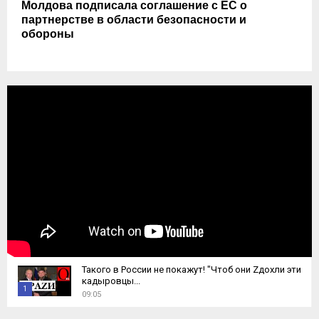
Молдова подписала соглашение с ЕС о
партнерстве в области безопасности и
обороны
Такого в России не покажут! "Чтоб они Zдохли эти
кадыровцы...
1
09:05
T