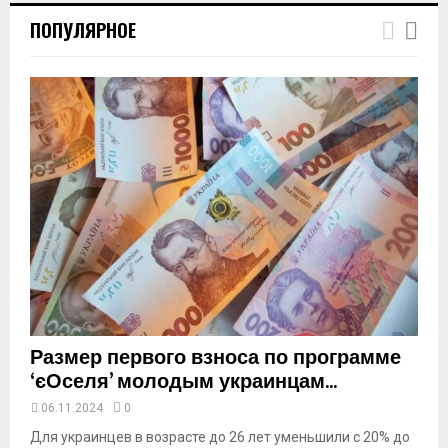
h
ПОПУЛЯРНОЕ
u
m
b
n
a
i
l
y
o
u
t
u
b
e
Размер первого взноса по программе
‘єОселя’ молодым украинцам...
06.11.2024
0
Для украинцев в возрасте до 26 лет уменьшили с 20% до