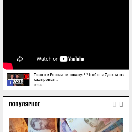
Такого в России не покажут! "Чтоб они Zдохли эти
кадыровцы...
1
09:05
T
h
ПОПУЛЯРНОЕ
u
m
b
n
a