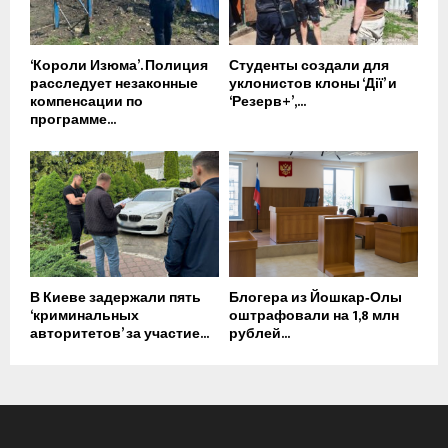
‘Короли Изюма’. Полиция
Студенты создали для
расследует незаконные
уклонистов клоны ‘Дії’ и
компенсации по
‘Резерв+’,...
программе...
В Киеве задержали пять
Блогера из Йошкар‑Олы
‘криминальных
оштрафовали на 1,8 млн
авторитетов’ за участие...
рублей...