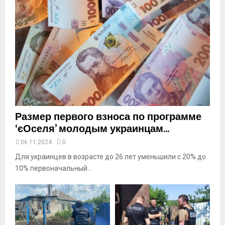
i
l
y
o
u
t
u
b
e
Размер первого взноса по программе
‘єОселя’ молодым украинцам...
06.11.2024
0
Для украинцев в возрасте до 26 лет уменьшили с 20% до
10% первоначальный...