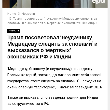
Home
Новости
Трамп посоветовал ‘неудачнику Медведеву следить за
словами’ и высказался о ‘мертвых’ экономиках РФ и Индии
Новости
Трамп посоветовал ‘неудачнику
Медведеву следить за словами’ и
высказался о ‘мертвых’
экономиках РФ и Индии
‘Медведеву, бывшему (и неудачному) президенту
России, который, похоже, до сих пор мнит себя главой
государства, стоит следить за словами. Он заходит на
очень опасную территорию’, – написал президент США.
Также он высказался о введении пошлин для Индии
за сотрудничество с РФ.