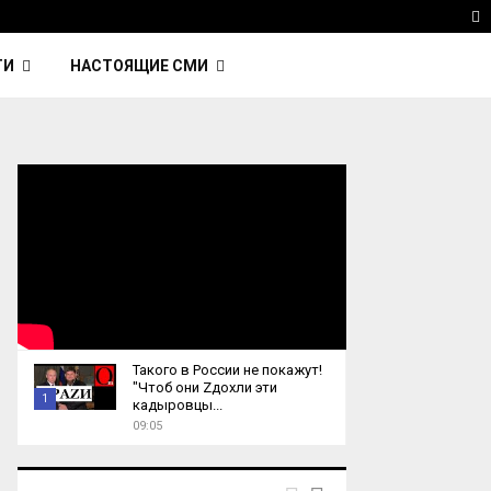
ка Nightcall из фильма…
Reuters: Китай продал И
T
ТИ
НАСТОЯЩИЕ СМИ
Такого в России не покажут!
"Чтоб они Zдохли эти
1
кадыровцы...
09:05
T
h
u