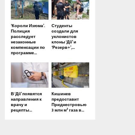
‘Короли Изюма’.
Студенты
Полиция
создали для
расследует
уклонистов
незаконные
клоны ‘Дії’ и
компенсации по
‘Резерв+’,...
программе...
В ‘Дії’ появятся
Кишинев
направления к
предоставит
врачу и
Приднестровью
рецепты...
3 млн м³ газа в...