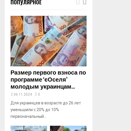
ПОПУЛЯРНОЕ
m
b
n
a
i
l
y
o
u
t
u
b
Размер первого взноса по
e
программе ‘єОселя’
молодым украинцам...
06.11.2024
0
Для украинцев в возрасте до 26 лет
уменьшили с 20% до 10%
первоначальный...