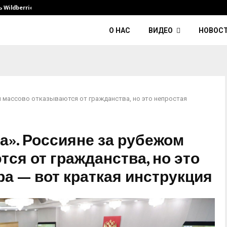
Wildberries и его…
Умер диджей Kavinsky — автор тре
О НАС
ВИДЕО
НОВОС
м массово отказываются от гражданства, но это непростая
а». Россияне за рубежом
ся от гражданства, но это
а — вот краткая инструкция