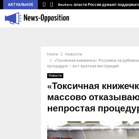
ларуси.…
Reuters: власти России думают поддержать 
АКТУАЛЬНОЕ
Home
Новости
«Токсичная книжечка». Россияне за рубежо
процедура — вот краткая инструкция
Новости
«Токсичная книжечк
массово отказывают
непростая процедур