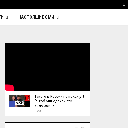
 Kavinsky — автор трека Nightcall из фильма…
Reu
T
ТИ
НАСТОЯЩИЕ СМИ
Такого в России не покажут!
"Чтоб они Zдохли эти
1
кадыровцы...
09:05
T
h
u