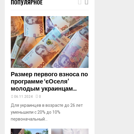
ПОПУЛЯРНОЕ
m
b
n
a
i
l
y
o
u
t
u
b
Размер первого взноса по
e
программе ‘єОселя’
молодым украинцам...
06.11.2024
0
Для украинцев в возрасте до 26 лет
уменьшили с 20% до 10%
первоначальный...