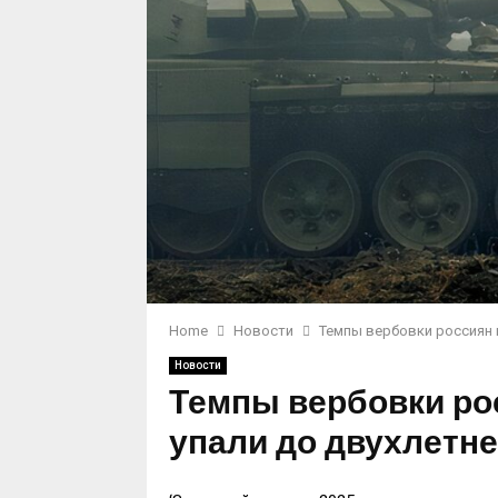
Home
Новости
Темпы вербовки россиян 
Новости
Темпы вербовки рос
упали до двухлетн