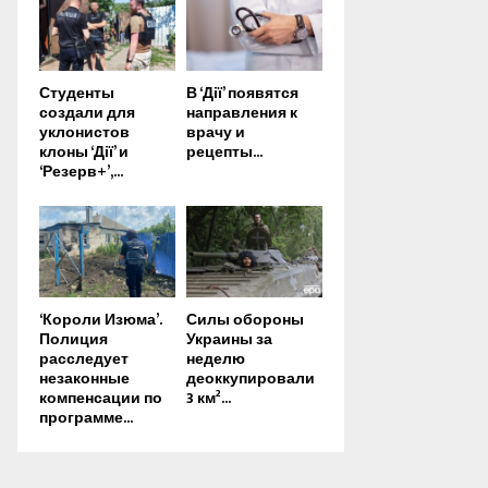
Студенты
В ‘Дії’ появятся
создали для
направления к
уклонистов
врачу и
клоны ‘Дії’ и
рецепты...
‘Резерв+’,...
‘Короли Изюма’.
Силы обороны
Полиция
Украины за
расследует
неделю
незаконные
деоккупировали
компенсации по
3 км²...
программе...