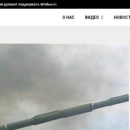
ии думают поддержать Wildberries и его…
Умер диджей
О НАС
ВИДЕО
НОВОС