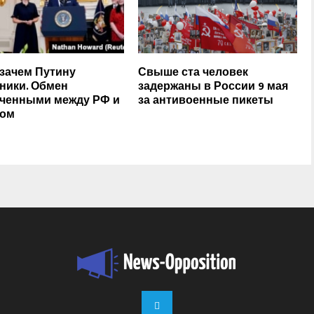
 зачем Путину
Свыше ста человек
ники. Обмен
задержаны в России 9 мая
ченными между РФ и
за антивоенные пикеты
дом