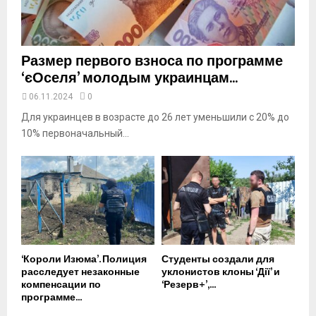
b
e
Размер первого взноса по программе
‘єОселя’ молодым украинцам...
06.11.2024
0
Для украинцев в возрасте до 26 лет уменьшили с 20% до
10% первоначальный...
‘Короли Изюма’. Полиция
Студенты создали для
расследует незаконные
уклонистов клоны ‘Дії’ и
компенсации по
‘Резерв+’,...
программе...