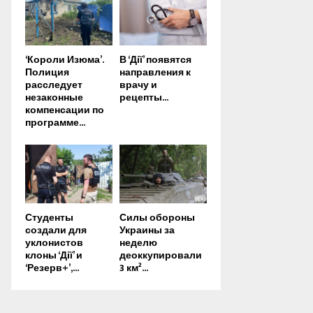
‘Короли Изюма’.
В ‘Дії’ появятся
Полиция
направления к
расследует
врачу и
незаконные
рецепты...
компенсации по
программе...
Студенты
Силы обороны
создали для
Украины за
уклонистов
неделю
клоны ‘Дії’ и
деоккупировали
‘Резерв+’,...
3 км²...