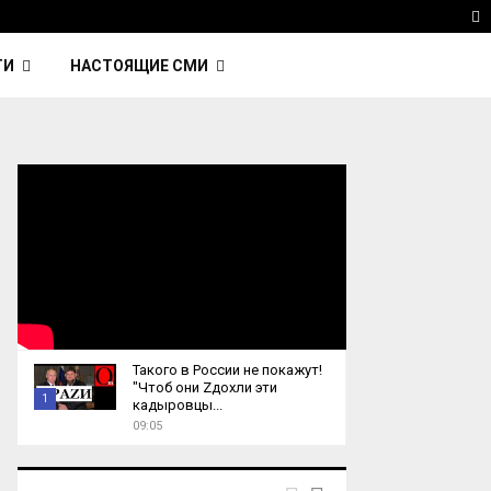
ка Nightcall из фильма…
Reuters: Китай продал И
T
ТИ
НАСТОЯЩИЕ СМИ
Такого в России не покажут!
"Чтоб они Zдохли эти
1
кадыровцы...
09:05
T
h
u