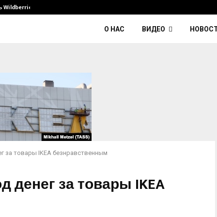
Wildberries и его…
Умер диджей Kavinsky — автор тре
О НАС
ВИДЕО
НОВОС
ег за товары IKEA безнравственным
д денег за товары IKEA