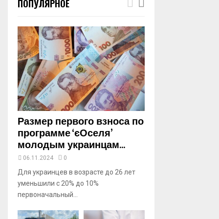
ПОПУЛЯРНОЕ
m
b
n
a
i
l
y
o
u
t
u
b
Размер первого взноса по
e
программе ‘єОселя’
молодым украинцам...
06.11.2024
0
Для украинцев в возрасте до 26 лет
уменьшили с 20% до 10%
первоначальный...