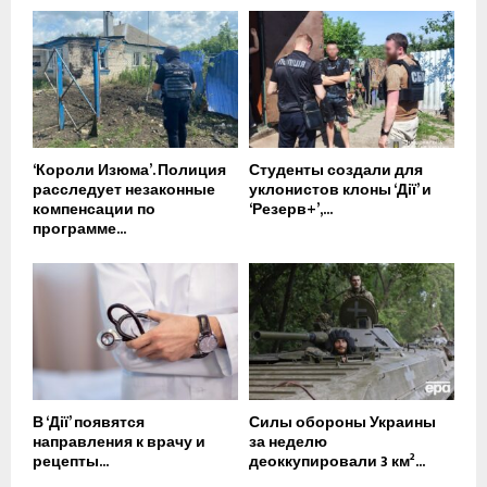
‘Короли Изюма’. Полиция
Студенты создали для
расследует незаконные
уклонистов клоны ‘Дії’ и
компенсации по
‘Резерв+’,...
программе...
В ‘Дії’ появятся
Силы обороны Украины
направления к врачу и
за неделю
рецепты...
деоккупировали 3 км²...