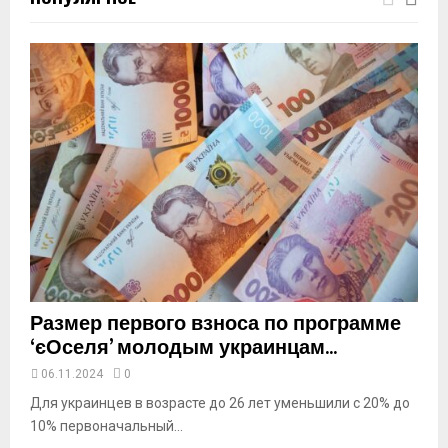
m
b
n
a
i
l
y
o
u
t
u
b
e
Размер первого взноса по программе
‘єОселя’ молодым украинцам...
06.11.2024
0
Для украинцев в возрасте до 26 лет уменьшили с 20% до
10% первоначальный...