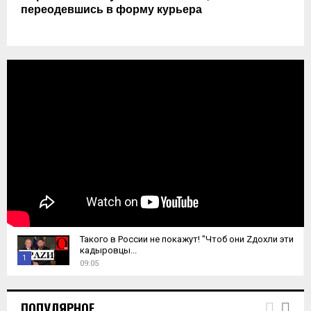
переодевшись в форму курьера
Такого в России не покажут! "Чтоб они Zдохли эти
кадыровцы...
1
09:05
T
h
ПОПУЛЯРНОЕ
u