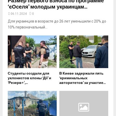
Размер первого взноса по программе
‘єОселя’ молодым украинцам...
06.11.2024
0
Для украинцев в возрасте до 26 лет уменьшили с 20% до
10% первоначальный...
Студенты создали для
В Киеве задержали пять
уклонистов клоны ‘Дії’ и
‘криминальных
‘Резерв+’,...
авторитетов’ за участие...