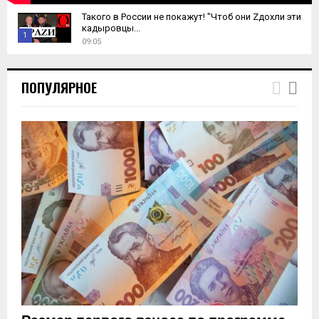
Такого в России не покажут! "Чтоб они Zдохли эти
кадыровцы...
1
09:05
T
h
ПОПУЛЯРНОЕ
u
m
b
n
a
i
l
y
o
u
t
u
b
e