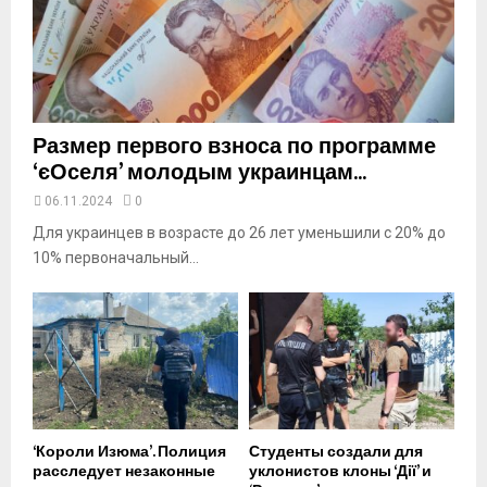
t
u
b
e
Размер первого взноса по программе
‘єОселя’ молодым украинцам...
06.11.2024
0
Для украинцев в возрасте до 26 лет уменьшили с 20% до
10% первоначальный...
‘Короли Изюма’. Полиция
Студенты создали для
расследует незаконные
уклонистов клоны ‘Дії’ и