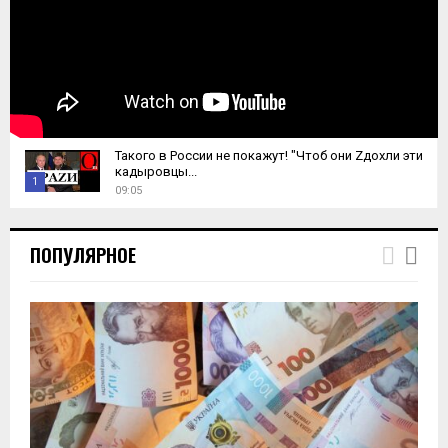
Такого в России не покажут! "Чтоб они Zдохли эти
кадыровцы...
1
09:05
T
h
ПОПУЛЯРНОЕ
u
m
b
n
a
i
l
y
o
u