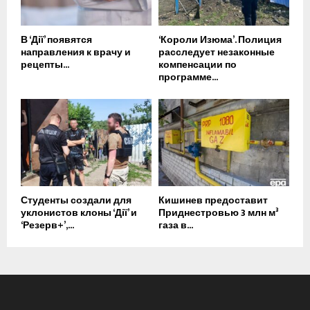
В ‘Дії’ появятся
‘Короли Изюма’. Полиция
направления к врачу и
расследует незаконные
рецепты...
компенсации по
программе...
Студенты создали для
Кишинев предоставит
уклонистов клоны ‘Дії’ и
Приднестровью 3 млн м³
‘Резерв+’,...
газа в...