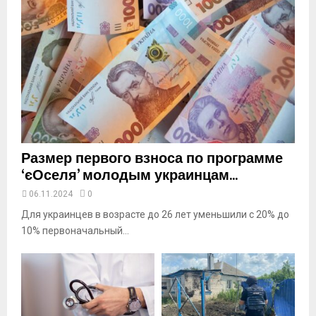
l
y
o
u
t
u
b
e
Размер первого взноса по программе
‘єОселя’ молодым украинцам...
06.11.2024
0
Для украинцев в возрасте до 26 лет уменьшили с 20% до
10% первоначальный...