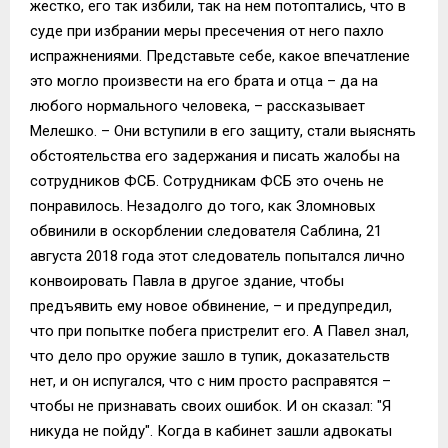
жестко, его так избили, так на нем потоптались, что в
суде при избрании меры пресечения от него пахло
испражнениями. Представьте себе, какое впечатление
это могло произвести на его брата и отца – да на
любого нормального человека, – рассказывает
Мелешко. – Они вступили в его защиту, стали выяснять
обстоятельства его задержания и писать жалобы на
сотрудников ФСБ. Сотрудникам ФСБ это очень не
понравилось. Незадолго до того, как Зломновых
обвинили в оскорблении следователя Саблина, 21
августа 2018 года этот следователь попытался лично
конвоировать Павла в другое здание, чтобы
предъявить ему новое обвинение, – и предупредил,
что при попытке побега пристрелит его. А Павел знал,
что дело про оружие зашло в тупик, доказательств
нет, и он испугался, что с ним просто расправятся –
чтобы не признавать своих ошибок. И он сказал: "Я
никуда не пойду". Когда в кабинет зашли адвокаты