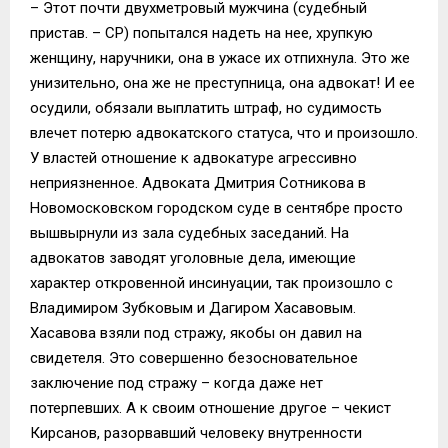
– Этот почти двухметровый мужчина (судебный
пристав. – СР) попытался надеть на нее, хрупкую
женщину, наручники, она в ужасе их отпихнула. Это же
унизительно, она же не преступница, она адвокат! И ее
осудили, обязали выплатить штраф, но судимость
влечет потерю адвокатского статуса, что и произошло.
У властей отношение к адвокатуре агрессивно
неприязненное. Адвоката Дмитрия Сотникова в
Новомосковском городском суде в сентябре просто
вышвырнули из зала судебных заседаний. На
адвокатов заводят уголовные дела, имеющие
характер откровенной инсинуации, так произошло с
Владимиром Зубковым и Дагиром Хасавовым.
Хасавова взяли под стражу, якобы он давил на
свидетеля. Это совершенно безосновательное
заключение под стражу – когда даже нет
потерпевших. А к своим отношение другое – чекист
Кирсанов, разорвавший человеку внутренности