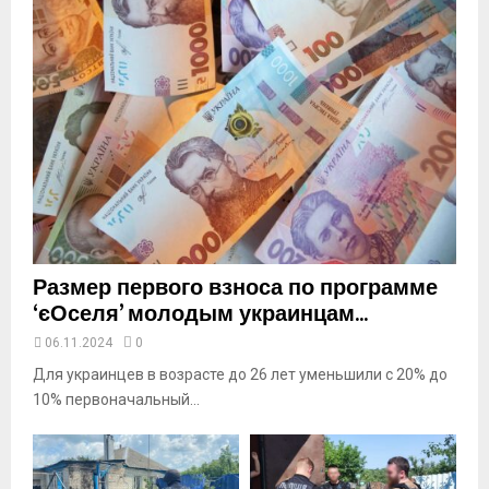
a
i
l
y
o
u
t
u
b
e
Размер первого взноса по программе
‘єОселя’ молодым украинцам...
06.11.2024
0
Для украинцев в возрасте до 26 лет уменьшили с 20% до
10% первоначальный...