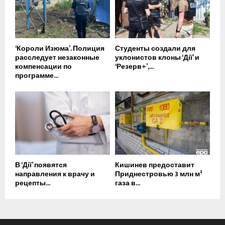
‘Короли Изюма’. Полиция
Студенты создали для
расследует незаконные
уклонистов клоны ‘Дії’ и
компенсации по
‘Резерв+’,...
программе...
В ‘Дії’ появятся
Кишинев предоставит
направления к врачу и
Приднестровью 3 млн м³
рецепты...
газа в...