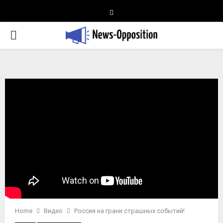
Telegram
PRIMARY
MENU
Home
Видео
Россия на грани страшных событий!