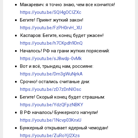
Макаревич: я точно знаю, чем все кончится!
https://youtu.be/SQI4gOCIZXc
Бегите! Приянт жуткий закон!
https://youtu.be/FzPH0rvH_XU
Каспаров: Бегите, конец будет ужасен!
https://youtu.be/h7CKpdh9DnQ
Началось! РФ на грани жутких порясений:
https://youtu.be/sJ8wdp-0vMk
Вот и всё, трындец нам, россияне:
https://youtu.be/Dm3gWuNjrkA
Срочно! остались считаные дни:
https://youtu.be/zD7zDnNIOsc
Бегите! Скорый конец будет страшным:
https://youtu.be/YdzQFpzNBKY
В РФ началось! Бункерного нагнули!
https://youtu.be/1Ncvp03KnxU
Бункерный открывает ядерный чемодан!
https://youtu.be/ZuRoYjI2Xzs