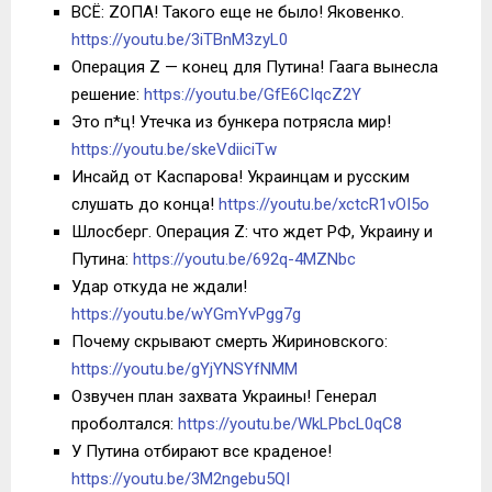
ВСЁ: ZОПА! Такого еще не было! Яковенко.
https://youtu.be/3iTBnM3zyL0
Операция Z — конец для Путина! Гаага вынесла
решение:
https://youtu.be/GfE6CIqcZ2Y
Это п*ц! Утечка из бункера потрясла мир!
https://youtu.be/skeVdiiciTw
Инсайд от Каспарова! Украинцам и русским
слушать до конца!
https://youtu.be/xctcR1vOI5o
Шлосберг. Операция Z: что ждет РФ, Украину и
Путина:
https://youtu.be/692q-4MZNbc
Удар откуда не ждали!
https://youtu.be/wYGmYvPgg7g
Почему скрывают смерть Жириновского:
https://youtu.be/gYjYNSYfNMM
Озвучен план захвата Украины! Генерал
проболтался:
https://youtu.be/WkLPbcL0qC8
У Путина отбирают все краденое!
https://youtu.be/3M2ngebu5QI