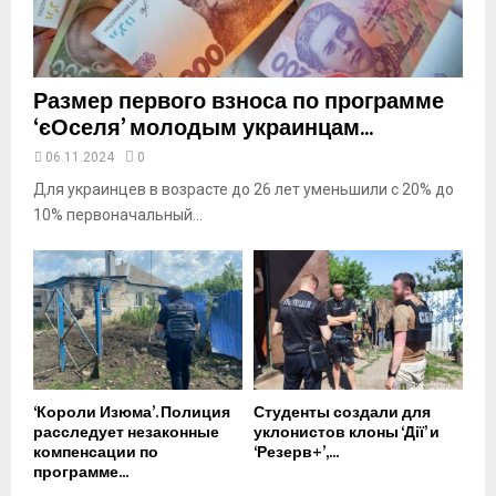
b
e
Размер первого взноса по программе
‘єОселя’ молодым украинцам...
06.11.2024
0
Для украинцев в возрасте до 26 лет уменьшили с 20% до
10% первоначальный...
‘Короли Изюма’. Полиция
Студенты создали для
расследует незаконные
уклонистов клоны ‘Дії’ и
компенсации по
‘Резерв+’,...
программе...