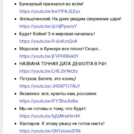
Бункерный признался во всём!
https://youtu.be/bwYfFAJSZyo
Фельштинский. На днях увидим свержение царя!
https://youtu.be/yLHjlPpwzyY
Будет бойня! 3-я мировая началась!
https://youtu.be/0-i6vKzxQnA
Морозов: в бункере все плохо! Скоро….
https://youtu.be/jFVPH0Bek0Y
НАЗВАНА ТОЧНАЯ ДАТА ДЕФОЛТА В РФ!:
https://youtu.be/LHEJSr9kQts
Пстухов. Бегите, это конец!
https://youtu.be/JHD6PTvTAuY
Яковенко: всё, кранты нам, россияне:
https://youtu.be/iFY7BvuXx8w
Мы не готовы к тому, что будет:
https://youtu.be/lyjQAKwHm44
Каспаров. К этому ужасу не готов никто!
https://youtu.be/QNTsUuw2FRk