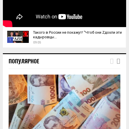
Такого в России не покажут! "Чтоб они Zдохли эти
кадыровцы...
1
09:05
T
h
ПОПУЛЯРНОЕ
u
m
b
n
a
i
l
y
o
u
t
u