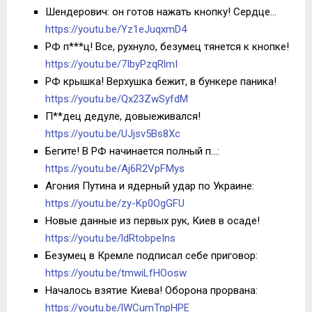
Шендерович: он готов нажать кнопку! Сердце…
https://youtu.be/Yz1eJuqxmD4
РФ п***ц! Все, рухнуло, безумец тянется к кнопке!
https://youtu.be/7IbyPzqRlmI
РФ крышка! Верхушка бежит, в бункере паника!
https://youtu.be/Qx23ZwSyfdM
П**дец дедуле, довыеживался!
https://youtu.be/UJjsv5Bs8Xc
Бегите! В РФ начинается полный п…:
https://youtu.be/Aj6R2VpFMys
Агония Путина и ядерный удар по Украине:
https://youtu.be/zy-Kp0OgGFU
Новые данные из первых рук, Киев в осаде!
https://youtu.be/ldRtobpeIns
Безумец в Кремле подписал себе приговор:
https://youtu.be/tmwiLfHOosw
Началось взятие Киева! Оборона прорвана:
https://youtu.be/lWCumTnpHPE