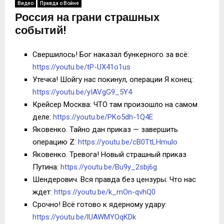
Видео
Правда о Войне
Россия на грани страшных
событий!
Свершилось! Бог наказал бункерного за всё:
https://youtu.be/tP-UX41o1us
Утечка! Шойгу нас покинул, операции Я конец:
https://youtu.be/yIAVgG9_5Y4
Крейсер Москва: ЧТО там произошло на самом
деле:
https://youtu.be/PKo5dh-1Q4E
Яковенко. Тайно дан приказ — завершить
операцию Z:
https://youtu.be/cB0TtLHmulo
Яковенко. Тревога! Новый страшный приказ
Путина:
https://youtu.be/Bu9y_2sbj6g
Шендерович. Вся правда без цензуры. Что нас
ждет:
https://youtu.be/k_mOn-qvhQ0
Срочно! Всё готово к ядерному удару:
https://youtu.be/lUAWMYOqKDk