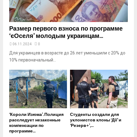
b
e
Размер первого взноса по программе
‘єОселя’ молодым украинцам...
06.11.2024
0
Для украинцев в возрасте до 26 лет уменьшили с 20% до
10% первоначальный...
‘Короли Изюма’. Полиция
Студенты создали для
расследует незаконные
уклонистов клоны ‘Дії’ и
компенсации по
‘Резерв+’,...
программе...