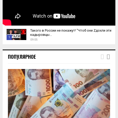
Такого в России не покажут! "Чтоб они Zдохли эти
кадыровцы...
1
09:05
T
h
ПОПУЛЯРНОЕ
u
m
b
n
a
i
l
y
o
u
t
u