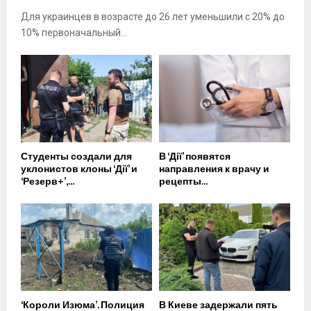
Для украинцев в возрасте до 26 лет уменьшили с 20% до
10% первоначальный...
Студенты создали для
В ‘Дії’ появятся
уклонистов клоны ‘Дії’ и
направления к врачу и
‘Резерв+’,...
рецепты...
‘Короли Изюма’. Полиция
В Киеве задержали пять