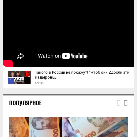
Такого в России не покажут! "Чтоб они Zдохли эти
кадыровцы...
1
09:05
T
h
ПОПУЛЯРНОЕ
u
m
b
n
a
i