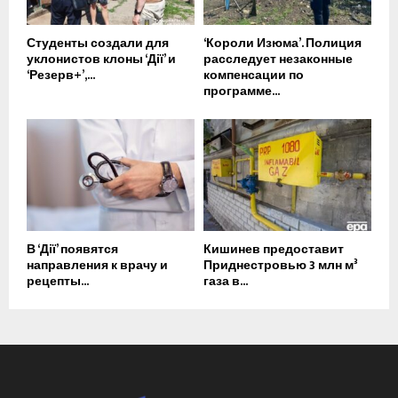
Студенты создали для
‘Короли Изюма’. Полиция
уклонистов клоны ‘Дії’ и
расследует незаконные
‘Резерв+’,...
компенсации по
программе...
В ‘Дії’ появятся
Кишинев предоставит
направления к врачу и
Приднестровью 3 млн м³
рецепты...
газа в...