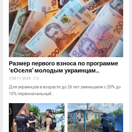
l
y
o
u
t
u
b
e
Размер первого взноса по программе
‘єОселя’ молодым украинцам...
06.11.2024
0
Для украинцев в возрасте до 26 лет уменьшили с 20% до
10% первоначальный...