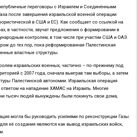
непубличные переговоры с Израилем и Соединёнными
аза после завершения израильской военной операции
рористической в США и ЕС). Как сообщает со ссылкой на
рах, в частности, звучат предложения о формировании в
народным контролем, в том числе при участии США и ОАЭ.
ром до тех пор, пока реформированная Палестинская
енные властные структуры.
тролем израильских военных, частично – по-прежнему под
иторией с 2007 года, сначала выиграв там выборы, а затем
ктуры Палестинской автономии. Израильская операция
в ответом на нападение ХАМАС на Израиль. Многие
тни тысяч людей вынуждены были покинуть свои дома,
ация могла бы руководить усилиями по реконструкции Газы
для её создания являются как вывод израильских войск,
м.