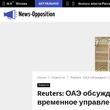
C
земный туннель из Беларуси.…
Reuters: власти Росс
Москва
АКТУАЛЬНОЕ
25.8
Home
Новости
Reuters: ОАЭ обсуждают 
Новости
Reuters: ОАЭ обсуж
временное управле