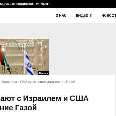
ии думают поддержать Wildberries и его…
Умер диджей
О НАС
ВИДЕО
НОВОС
с Израилем и США временное управление Газой
дают с Израилем и США
ние Газой