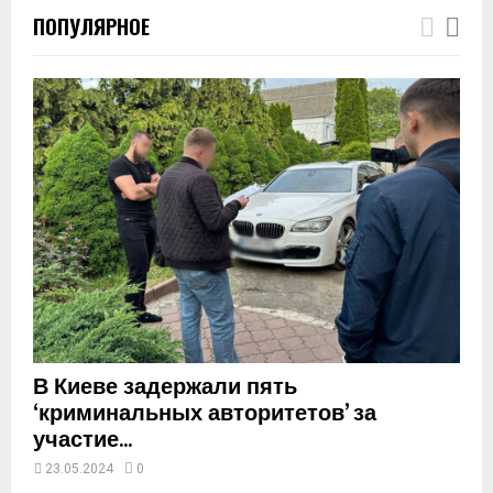
h
ПОПУЛЯРНОЕ
u
m
b
n
a
i
l
y
o
u
t
u
b
e
В Киеве задержали пять
‘криминальных авторитетов’ за
участие...
23.05.2024
0