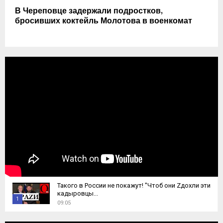
В Череповце задержали подростков,
бросивших коктейль Молотова в военкомат
Такого в России не покажут! "Чтоб они Zдохли эти
кадыровцы...
1
09:05
T