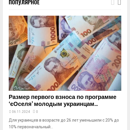
ПОПУЛЯРНОЕ
u
m
b
n
a
i
l
y
o
u
t
u
b
e
Размер первого взноса по программе
‘єОселя’ молодым украинцам...
06.11.2024
0
Для украинцев в возрасте до 26 лет уменьшили с 20% до
10% первоначальный...