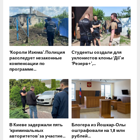
‘Короли Изюма’. Полиция
Студенты создали для
расследует незаконные
уклонистов клоны ‘Дії’ и
компенсации по
‘Резерв+’,...
программе...
В Киеве задержали пять
Блогера из Йошкар‑Олы
‘криминальных
оштрафовали на 1,8 млн
авторитетов’ за участие...
рублей...