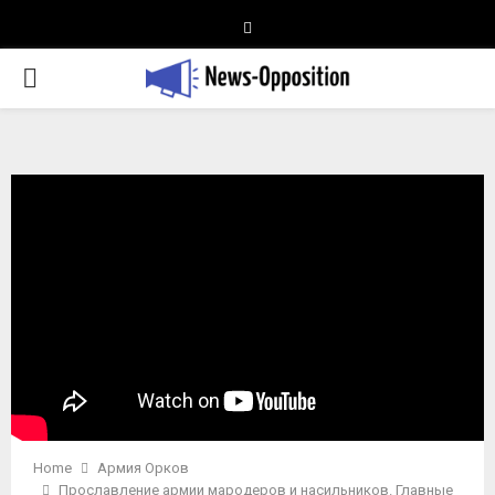
Telegram
PRIMARY
MENU
Home
Армия Орков
Прославление армии мародеров и насильников. Главные