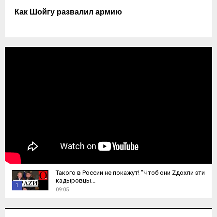
Как Шойгу развалил армию
Такого в России не покажут! "Чтоб они Zдохли эти
кадыровцы...
1
09:05
T
h