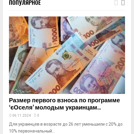
ПОПУЛЯРНОЕ
u
m
b
n
a
i
l
y
o
u
t
u
b
e
Размер первого взноса по программе
‘єОселя’ молодым украинцам...
06.11.2024
0
Для украинцев в возрасте до 26 лет уменьшили с 20% до
10% первоначальный...