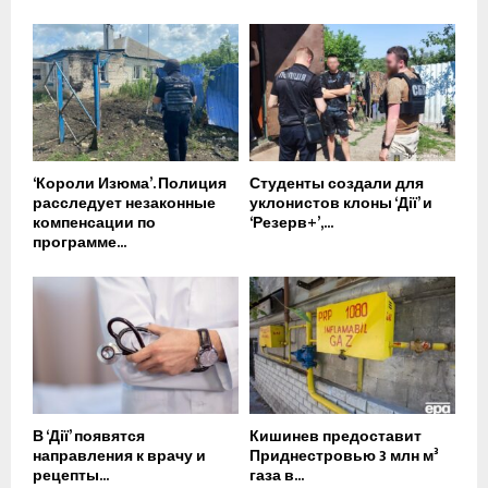
‘Короли Изюма’. Полиция
Студенты создали для
расследует незаконные
уклонистов клоны ‘Дії’ и
компенсации по
‘Резерв+’,...
программе...
В ‘Дії’ появятся
Кишинев предоставит
направления к врачу и
Приднестровью 3 млн м³
рецепты...
газа в...