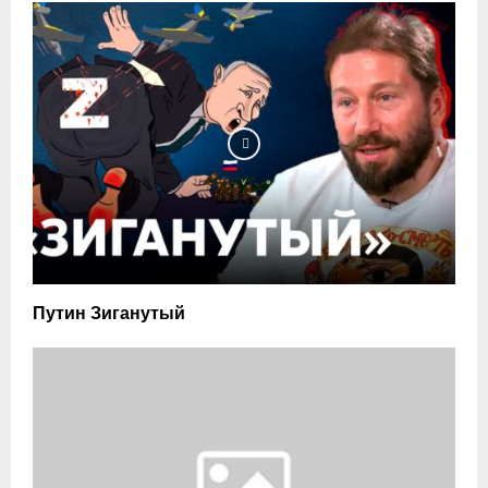
Путин Зиганутый