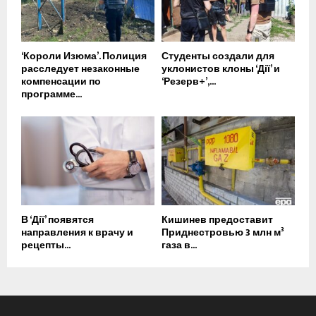
‘Короли Изюма’. Полиция
Студенты создали для
расследует незаконные
уклонистов клоны ‘Дії’ и
компенсации по
‘Резерв+’,...
программе...
В ‘Дії’ появятся
Кишинев предоставит
направления к врачу и
Приднестровью 3 млн м³
рецепты...
газа в...