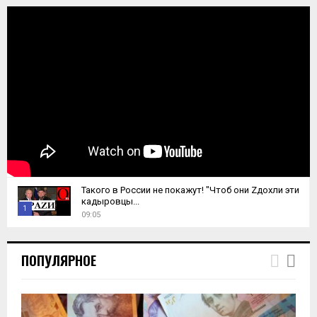
Такого в России не покажут! "Чтоб они Zдохли эти
кадыровцы...
1
09:05
T
h
ПОПУЛЯРНОЕ
u
m
b
n