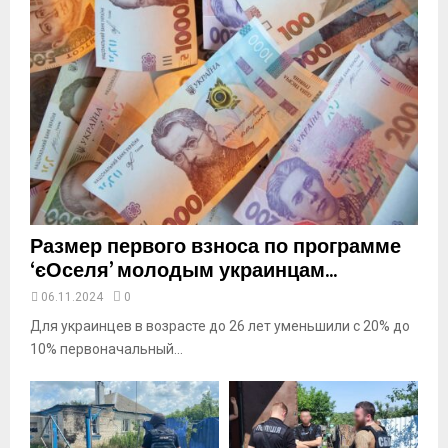
a
i
l
y
o
u
t
u
b
e
Размер первого взноса по программе
‘єОселя’ молодым украинцам...
06.11.2024
0
Для украинцев в возрасте до 26 лет уменьшили с 20% до
10% первоначальный...