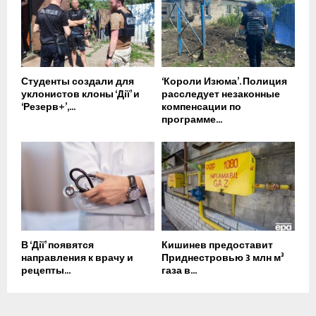
Студенты создали для
‘Короли Изюма’. Полиция
уклонистов клоны ‘Дії’ и
расследует незаконные
‘Резерв+’,...
компенсации по
программе...
В ‘Дії’ появятся
Кишинев предоставит
направления к врачу и
Приднестровью 3 млн м³
рецепты...
газа в...