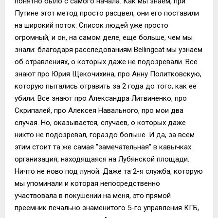
понятно было с самого начала. Как мы знаем, при
Путине этот метод просто расцвел, они его поставили
на широкий поток. Список людей уже просто
огромный, и он, на самом деле, еще больше, чем мы
знали: благодаря расследованиям Bellingcat мы узнаем
об отравлениях, о которых даже не подозревали. Все
знают про Юрия Щекочихина, про Анну Политковскую,
которую пытались отравить за 2 года до того, как ее
убили. Все знают про Александра Литвиненко, про
Скрипалей, про Алексея Навального, про мои два
случая. Но, оказывается, случаев, о которых даже
никто не подозревал, гораздо больше. И да, за всем
этим стоит та же самая "замечательная" в кавычках
организация, находящаяся на Лубянской площади.
Ничто не ново под луной. Даже та 2-я служба, которую
мы упоминали и которая непосредственно
участвовала в покушении на меня, это прямой
преемник печально знаменитого 5-го управления КГБ,