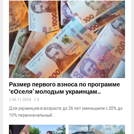
n
a
i
l
y
o
u
t
u
b
e
Размер первого взноса по программе
‘єОселя’ молодым украинцам...
06.11.2024
0
Для украинцев в возрасте до 26 лет уменьшили с 20% до
10% первоначальный...