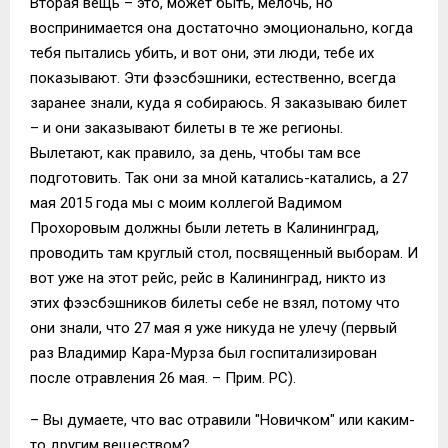
Вторая вещь – это, может быть, мелочь, но
воспринимается она достаточно эмоционально, когда
тебя пытались убить, и вот они, эти люди, тебе их
показывают. Эти фээсбэшники, естественно, всегда
заранее знали, куда я собираюсь. Я заказываю билет
– и они заказывают билеты в те же регионы.
Вылетают, как правило, за день, чтобы там все
подготовить. Так они за мной катались-катались, а 27
мая 2015 года мы с моим коллегой Вадимом
Прохоровым должны были лететь в Калининград,
проводить там круглый стол, посвященный выборам. И
вот уже на этот рейс, рейс в Калининград, никто из
этих фээсбэшников билеты себе не взял, потому что
они знали, что 27 мая я уже никуда не улечу (первый
раз Владимир Кара-Мурза был госпитализирован
после отравления 26 мая. – Прим. РС).
– Вы думаете, что вас отравили "Новичком" или каким-
то другим веществом?