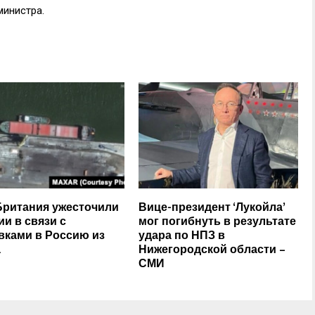
министра.
Британия ужесточили
Вице-президент ‘Лукойла’
ии в связи с
мог погибнуть в результате
вками в Россию из
удара по НПЗ в
а
Нижегородской области –
СМИ