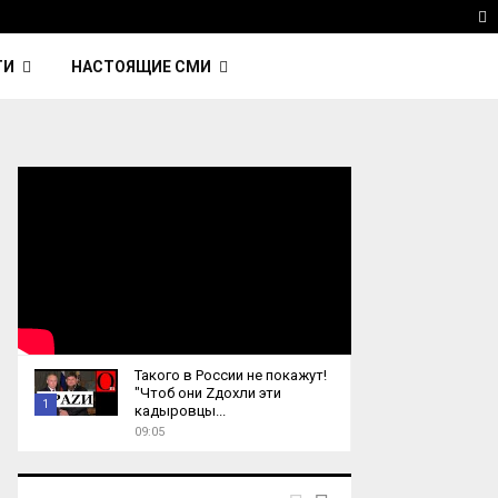
 Kavinsky — автор трека Nightcall из фильма…
Reu
T
ТИ
НАСТОЯЩИЕ СМИ
Такого в России не покажут!
"Чтоб они Zдохли эти
1
кадыровцы...
09:05
T
h
u