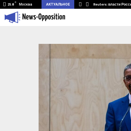
C
земный туннель из Беларуси.…
Reuters: власти Росс
Москва
АКТУАЛЬНОЕ
25.8