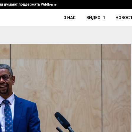
ии думают поддержать Wildberries и его…
Умер диджей
О НАС
ВИДЕО
НОВОС