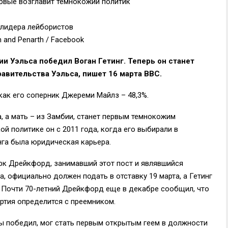
 лидера лейбористов
h and Penarth / Facebook
и Уэльса победил Воган Гетинг. Теперь он станет
вительства Уэльса, пишет 16 марта BBC.
 как его соперник Джереми Майлз – 48,3%.
а, а мать – из Замбии, станет первым темнокожим
ой политике он с 2011 года, когда его выбирали в
нга была юридическая карьера.
к Дрейкфорд, занимавший этот пост и являвшийся
а, официально должен подать в отставку 19 марта, а Гетинг
 Почти 70-летний Дрейкфорд еще в декабре сообщил, что
артия определится с преемником.
ы победил, мог стать первым открытым геем в должности