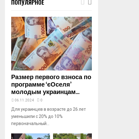
ПОПУЛЯРНОЕ
m
b
n
a
i
l
y
o
u
t
u
b
Размер первого взноса по
e
программе ‘єОселя’
молодым украинцам...
06.11.2024
0
Для украинцев в возрасте до 26 лет
уменьшили с 20% до 10%
первоначальный...