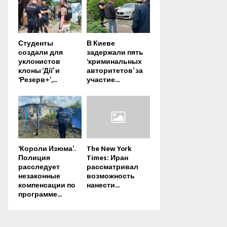
Студенты
В Киеве
создали для
задержали пять
уклонистов
‘криминальных
клоны ‘Дії’ и
авторитетов’ за
‘Резерв+’,...
участие...
‘Короли Изюма’.
The New York
Полиция
Times: Иран
расследует
рассматривал
незаконные
возможность
компенсации по
нанести...
программе...