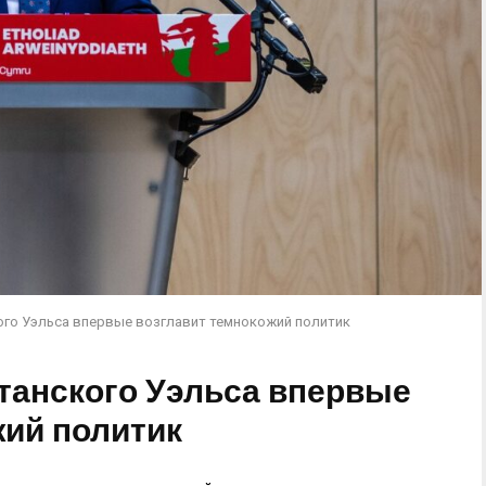
ого Уэльса впервые возглавит темнокожий политик
танского Уэльса впервые
жий политик