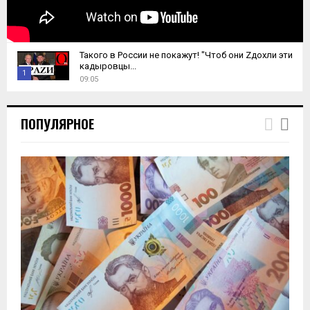
Такого в России не покажут! "Чтоб они Zдохли эти
кадыровцы...
1
09:05
T
h
ПОПУЛЯРНОЕ
u
m
b
n
a
i
l
y
o
u
t
u
b