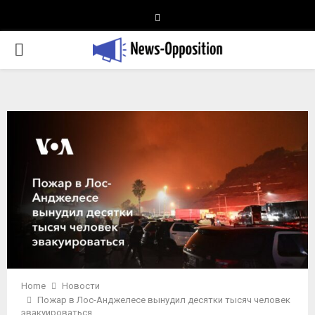
Telegram
PRIMARY
MENU
Home
Новости
Пожар в Лос-Анджелесе вынудил десятки тысяч человек
эвакуироваться