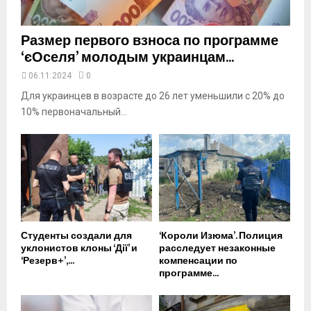
e
Размер первого взноса по программе
‘єОселя’ молодым украинцам...
06.11.2024
0
Для украинцев в возрасте до 26 лет уменьшили с 20% до
10% первоначальный...
Студенты создали для
‘Короли Изюма’. Полиция
уклонистов клоны ‘Дії’ и
расследует незаконные
‘Резерв+’,...
компенсации по
программе...