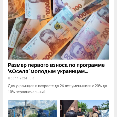
a
i
l
y
o
u
t
u
b
e
Размер первого взноса по программе
‘єОселя’ молодым украинцам...
06.11.2024
0
Для украинцев в возрасте до 26 лет уменьшили с 20% до
10% первоначальный...