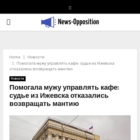
Telegram
PRIMARY
MENU
Home
Новости
Помогала мужу управлять кафе: судье из Ижевска
отказались возвращать мантию
Новости
Помогала мужу управлять кафе:
судье из Ижевска отказались
возвращать мантию