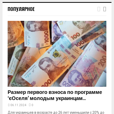
h
ПОПУЛЯРНОЕ
u
m
b
n
a
i
l
y
o
u
t
u
b
e
Размер первого взноса по программе
‘єОселя’ молодым украинцам...
06.11.2024
0
Для украинцев в возрасте до 26 лет уменьшили с 20% до