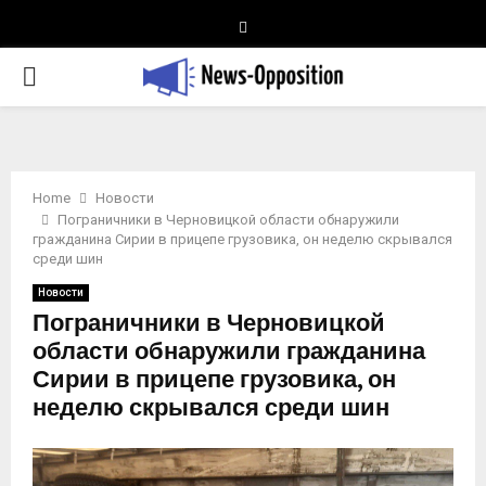
Telegram
PRIMARY
MENU
Home
Новости
Пограничники в Черновицкой области обнаружили
гражданина Сирии в прицепе грузовика, он неделю скрывался
среди шин
Новости
Пограничники в Черновицкой
области обнаружили гражданина
Сирии в прицепе грузовика, он
неделю скрывался среди шин