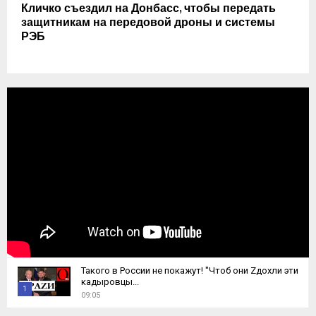
Кличко съездил на Донбасс, чтобы передать
защитникам на передовой дроны и системы
РЭБ
Такого в России не покажут! "Чтоб они Zдохли эти
кадыровцы...
1
09:05
T