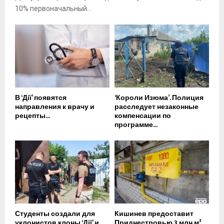
10% первоначальный...
В ‘Дії’ появятся
‘Короли Изюма’. Полиция
направления к врачу и
расследует незаконные
рецепты...
компенсации по
программе...
Студенты создали для
Кишинев предоставит
уклонистов клоны ‘Дії’ и
Приднестровью 3 млн м³