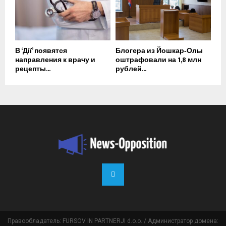
В ‘Дії’ появятся
Блогера из Йошкар‑Олы
направления к врачу и
оштрафовали на 1,8 млн
рецепты...
рублей...
Правообладатель: FURSOV IN PARTNERJI d.o.o. / Администратор домена: