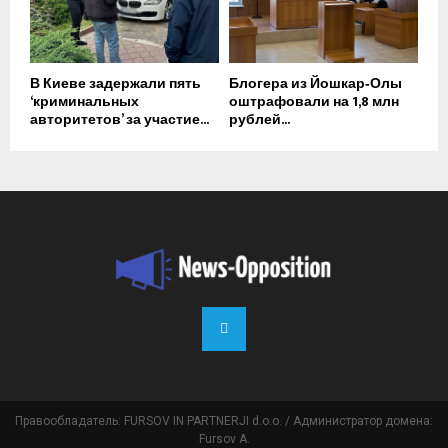
В Киеве задержали пять
Блогера из Йошкар‑Олы
‘криминальных
оштрафовали на 1,8 млн
авторитетов’ за участие...
рублей...
Правообладатель: FURSOV IN PARTNERJI d.o.o. / Администратор домена:
Fursov A.