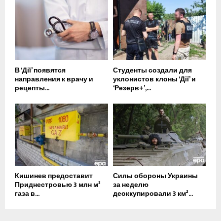
В ‘Дії’ появятся
Студенты создали для
направления к врачу и
уклонистов клоны ‘Дії’ и
рецепты...
‘Резерв+’,...
Кишинев предоставит
Силы обороны Украины
Приднестровью 3 млн м³
за неделю
газа в...
деоккупировали 3 км²...