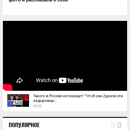
фото и рассказала о себе
Такого в России не покажут! "Чтоб они Zдохли эти
кадыровцы...
1
09:05
T
h
ПОПУЛЯРНОЕ
u