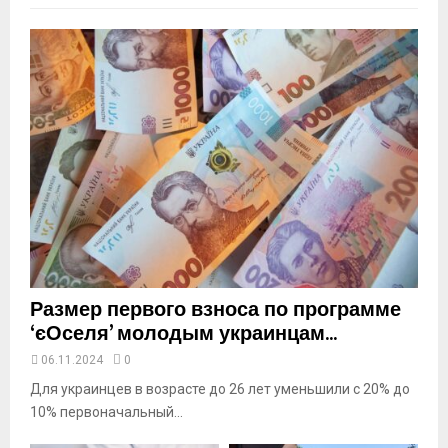
m
b
n
a
i
l
y
o
u
t
u
b
e
Размер первого взноса по программе
‘єОселя’ молодым украинцам...
06.11.2024
0
Для украинцев в возрасте до 26 лет уменьшили с 20% до
10% первоначальный...