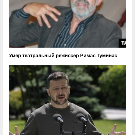
Умер театральный режиссёр Римас Туминас