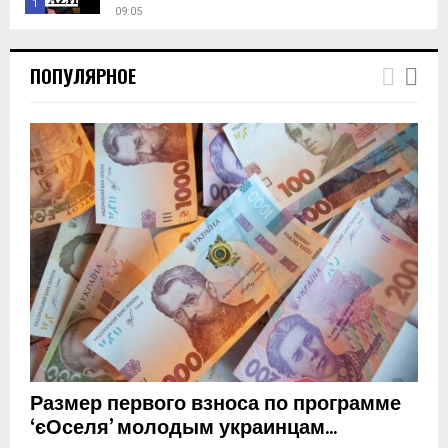
1
09:05
T
h
ПОПУЛЯРНОЕ
u
m
b
n
a
i
l
y
o
u
t
u
b
e
Размер первого взноса по программе
‘єОселя’ молодым украинцам...