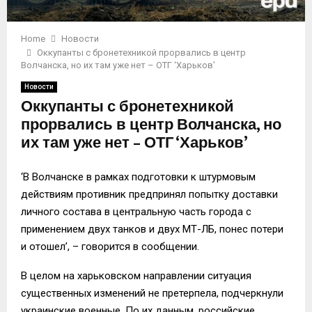
Home
Новости
Оккупанты с бронетехникой прорвались в центр
Волчанска, но их там уже нет – ОТГ ‘Харьков’
Новости
Оккупанты с бронетехникой
прорвались в центр Волчанска, но
их там уже нет – ОТГ ‘Харьков’
‘В Волчанске в рамках подготовки к штурмовым
действиям противник предпринял попытку доставки
личного состава в центральную часть города с
применением двух танков и двух МТ-ЛБ, понес потери
и отошел’, – говорится в сообщении.
В целом на харьковском направлении ситуация
существенных изменений не претерпела, подчеркнули
украинские военные. По их данным, российские