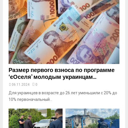
i
l
y
o
u
t
u
b
e
Размер первого взноса по программе
‘єОселя’ молодым украинцам...
06.11.2024
0
Для украинцев в возрасте до 26 лет уменьшили с 20% до
10% первоначальный...