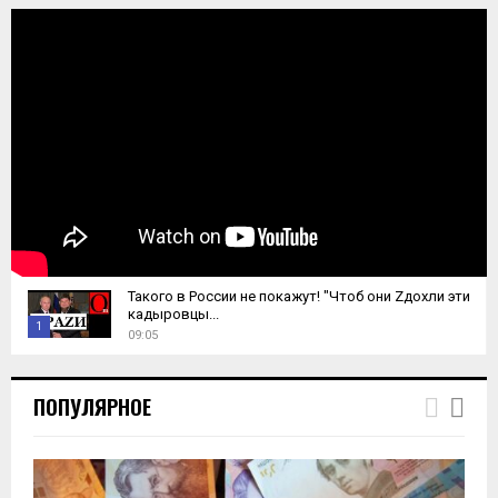
Такого в России не покажут! "Чтоб они Zдохли эти
кадыровцы...
1
09:05
T
h
ПОПУЛЯРНОЕ
u
m
b
n
a