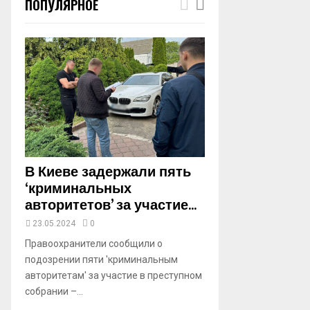
ПОПУЛЯРНОЕ
m
b
n
a
i
l
y
o
u
t
u
b
В Киеве задержали пять
e
‘криминальных
авторитетов’ за участие...
23.05.2024
0
Правоохранители сообщили о
подозрении пяти 'криминальным
авторитетам' за участие в преступном
собрании –...