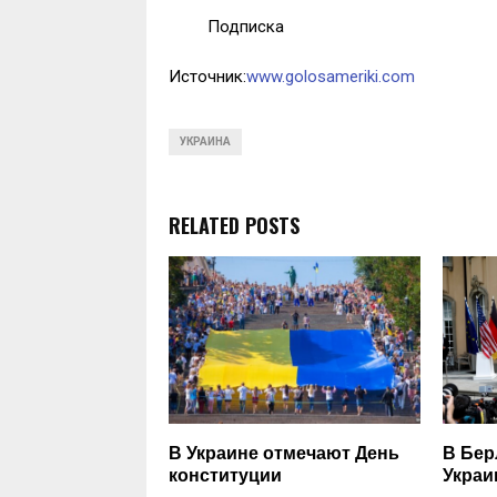
Подписка
Источник:
www.golosameriki.com
УКРАИНА
RELATED POSTS
В Украине отмечают День
В Бер
конституции
Украи