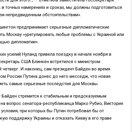
ь в точных намерениях и сроках, мы должны подготовиться
сем непредвиденным обстоятельствам».
ашингтон предпринимает серьезные дипломатические
дить Москву «урегулировать любые проблемы с Украиной или
ощью дипломатии».
их усилий Нуланд привела поездку в начале ноября в
секретарь США Блинкен встретился с министром
четверг. И наконец, сам президент Байден во время
ом России Путина донес до него месседж, что новая
меть самые серьезные последстия для Москвы.
т Байден стремится к стабильным и предсказуемым
я на вопрос сенатора-республиканца Марко Рубио, Виктория
условия, при которых бы Путин потребовал бы от
кую поддержку Украины и отказать Киеву в его праве