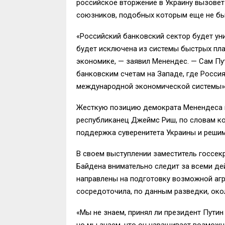
российское вторжение в Украину вызове
союзников, подобных которым еще не бы
«Российский банковский сектор будет ун
будет исключена из системы быстрых пла
экономике, — заявил Менендес. — Сам Пу
банковским счетам на Западе, где Россия
международной экономической системы»
Жесткую позицию демократа Менендеса 
республиканец Джеймс Риш, по словам ко
поддержка суверенитета Украины и реши
В своем выступлении заместитель госсек
Байдена внимательно следит за всеми де
направлены на подготовку возможной агр
сосредоточила, по данным разведки, око
«Мы не знаем, принял ли президент Путин
но мы знаем, что он наращивает возможно