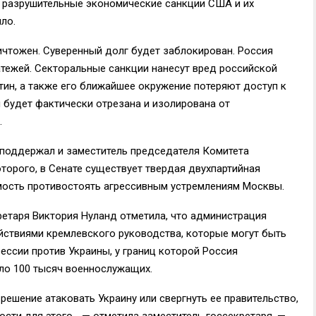
т разрушительные экономические санкции США и их
ло.
ичтожен. Суверенный долг будет заблокирован. Россия
тежей. Секторальные санкции нанесут вред российской
тин, а также его ближайшее окружение потеряют доступ к
 будет фактически отрезана и изолирована от
.
поддержал и заместитель председателя Комитета
торого, в Сенате существует твердая двухпартийная
мость противостоять агрессивным устремлениям Москвы.
ретаря Виктория Нуланд отметила, что администрация
йствиями кремлевского руководства, которые могут быть
ессии против Украины, у границ которой Россия
ло 100 тысяч военнослужащих.
 решение атаковать Украину или свергнуть ее правительство,
сти для этого.., — отметила заместитель госсекретаря. —