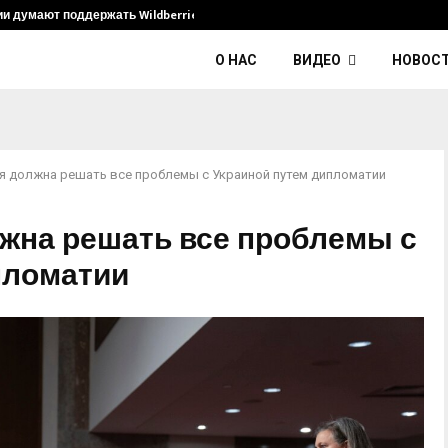
ии думают поддержать Wildberries и его…
Умер диджей
О НАС
ВИДЕО
НОВОС
ия должна решать все проблемы с Украиной путем дипломатии
лжна решать все проблемы с
пломатии