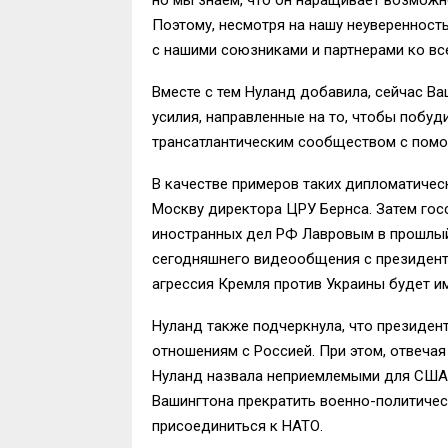
Поэтому, несмотря на нашу неуверенност
с нашими союзниками и партнерами ко в
Вместе с тем Нуланд добавила, сейчас В
усилия, направленные на то, чтобы побу
трансатлантическим сообществом с пом
В качестве примеров таких дипломатическ
Москву директора ЦРУ Бернса. Затем гос
иностранных дел РФ Лавровым в прошлый 
сегодняшнего видеообщения с президент
агрессия Кремля против Украины будет и
Нуланд также подчеркнула, что президен
отношениям с Россией. При этом, отвеча
Нуланд назвала неприемлемыми для США 
Вашингтона прекратить военно-политичес
присоединиться к НАТО.