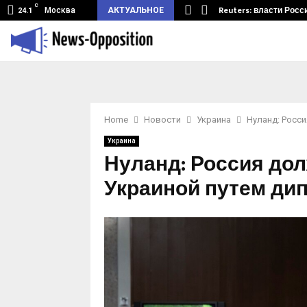
C
земный туннель из Беларуси.…
Reuters: власти Росс
Москва
АКТУАЛЬНОЕ
24.1
Home
Новости
Украина
Нуланд: Росс
Украина
Нуланд: Россия до
Украиной путем ди