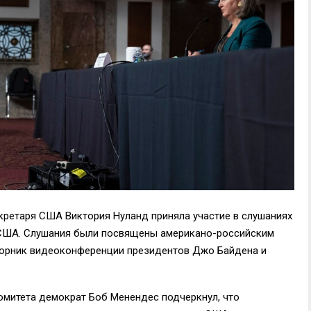
екретаря США Виктория Нуланд приняла участие в слушаниях
 США. Слушания были посвящены американо-российским
торник видеоконференции президентов Джо Байдена и
омитета демократ Боб Менендес подчеркнул, что