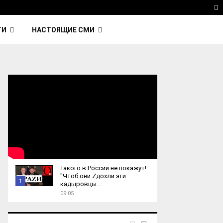
 Kavinsky — автор трека Nightcall из фильма…
Reu
T
ТИ
НАСТОЯЩИЕ СМИ
Такого в России не покажут!
"Чтоб они Zдохли эти
1
кадыровцы...
09:05
T
h
u