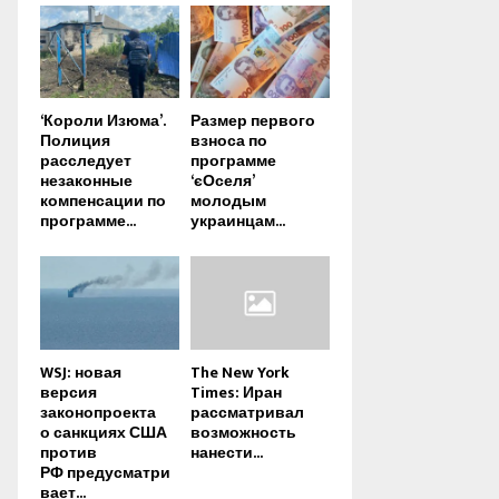
‘Короли Изюма’.
Размер первого
Полиция
взноса по
расследует
программе
незаконные
‘єОселя’
компенсации по
молодым
программе...
украинцам...
WSJ: новая
The New York
версия
Times: Иран
законопроекта
рассматривал
о санкциях США
возможность
против
нанести...
РФ предусматри
вает...