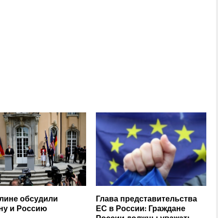
лине обсудили
Глава представительства
ну и Россию
ЕС в России: Граждане