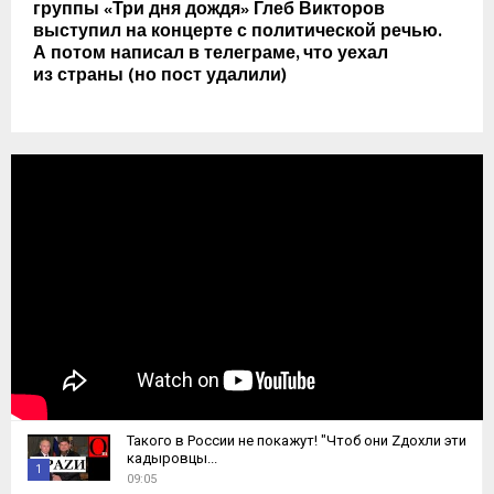
группы «Три дня дождя» Глеб Викторов
выступил на концерте с политической речью.
А потом написал в телеграме, что уехал
из страны (но пост удалили)
Такого в России не покажут! "Чтоб они Zдохли эти
кадыровцы...
1
09:05