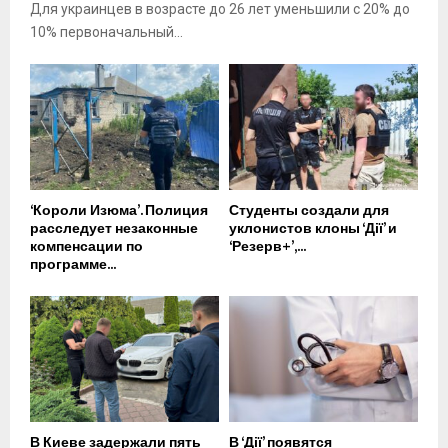
Для украинцев в возрасте до 26 лет уменьшили с 20% до
10% первоначальный...
‘Короли Изюма’. Полиция
Студенты создали для
расследует незаконные
уклонистов клоны ‘Дії’ и
компенсации по
‘Резерв+’,...
программе...
В Киеве задержали пять
В ‘Дії’ появятся