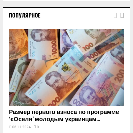
T
h
ПОПУЛЯРНОЕ
u
m
b
n
a
i
l
y
o
u
t
u
b
e
Размер первого взноса по программе
‘єОселя’ молодым украинцам...
06.11.2024
0