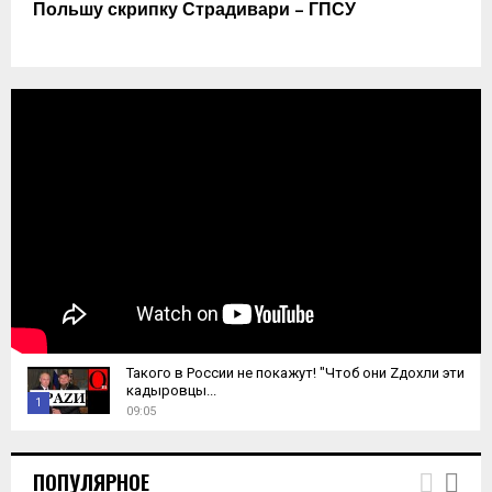
Польшу скрипку Страдивари – ГПСУ
Такого в России не покажут! "Чтоб они Zдохли эти
кадыровцы...
1
09:05
T
h
ПОПУЛЯРНОЕ
u