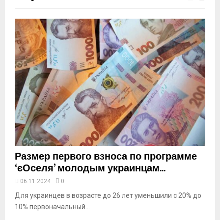
m
b
n
a
i
l
y
o
u
t
u
b
e
Размер первого взноса по программе
‘єОселя’ молодым украинцам...
06.11.2024
0
Для украинцев в возрасте до 26 лет уменьшили с 20% до
10% первоначальный...