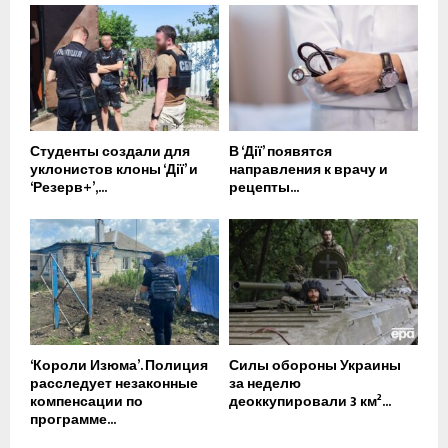
Студенты создали для
В ‘Дії’ появятся
уклонистов клоны ‘Дії’ и
направления к врачу и
‘Резерв+’,...
рецепты...
‘Короли Изюма’. Полиция
Силы обороны Украины
расследует незаконные
за неделю
компенсации по
деоккупировали 3 км²...
программе...