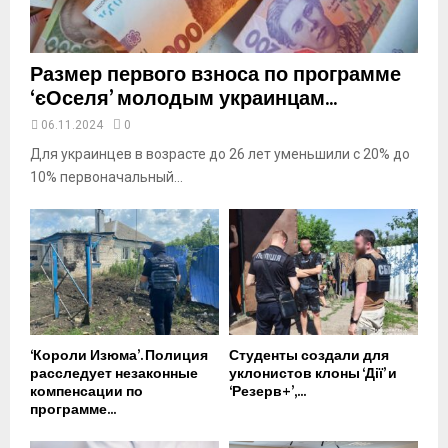
e
Размер первого взноса по программе
‘єОселя’ молодым украинцам...
06.11.2024
0
Для украинцев в возрасте до 26 лет уменьшили с 20% до
10% первоначальный...
‘Короли Изюма’. Полиция
Студенты создали для
расследует незаконные
уклонистов клоны ‘Дії’ и
компенсации по
‘Резерв+’,...
программе...