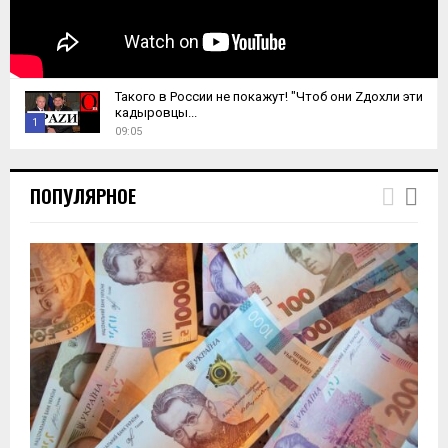
Такого в России не покажут! "Чтоб они Zдохли эти
кадыровцы...
1
09:05
T
h
ПОПУЛЯРНОЕ
u
m
b
n
a
i
l
y
o
u
t
u
b