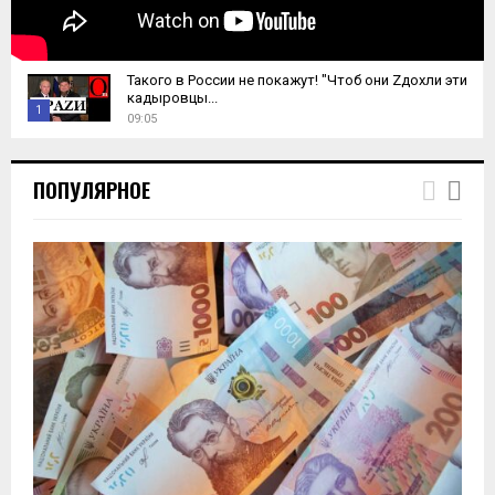
Такого в России не покажут! "Чтоб они Zдохли эти
кадыровцы...
1
09:05
T
h
ПОПУЛЯРНОЕ
u
m
b
n
a
i
l
y
o
u
t
u
b
e