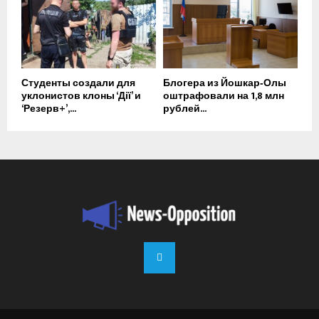
Студенты создали для
Блогера из Йошкар‑Олы
уклонистов клоны ‘Дії’ и
оштрафовали на 1,8 млн
‘Резерв+’,...
рублей...