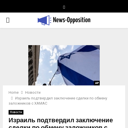
Telegram
PRIMARY
MENU
Home
Новости
Израиль подтвердил заключение сделки по обмену
заложников с ХАМАС
Новости
Израиль подтвердил заключение
сделки по обмену заложников с