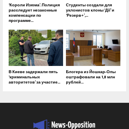
‘Короли Изюма’. Полиция
Студенты создали для
расследует незаконные
уклонистов клоны ‘Дії’ и
компенсации по
‘Резерв+’,...
программе...
В Киеве задержали пять
Блогера из Йошкар‑Олы
‘криминальных
оштрафовали на 1,8 млн
авторитетов’ за участие...
рублей...