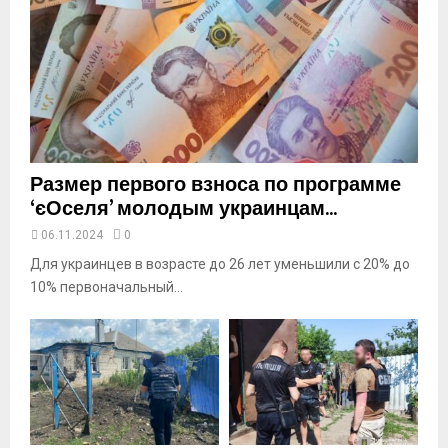
y
o
u
t
u
b
e
Размер первого взноса по программе
‘єОселя’ молодым украинцам...
06.11.2024
0
Для украинцев в возрасте до 26 лет уменьшили с 20% до
10% первоначальный...