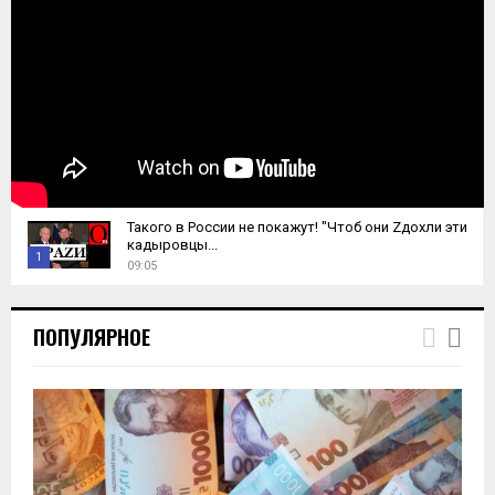
Такого в России не покажут! "Чтоб они Zдохли эти
кадыровцы...
1
09:05
T
h
ПОПУЛЯРНОЕ
u
m
b
n
a
i
l