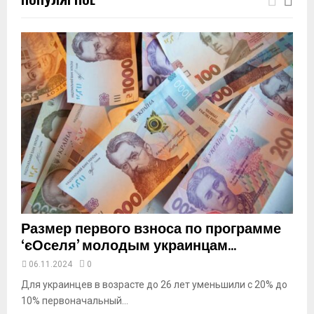
m
b
n
a
i
l
y
o
u
t
u
b
e
Размер первого взноса по программе
‘єОселя’ молодым украинцам...
06.11.2024
0
Для украинцев в возрасте до 26 лет уменьшили с 20% до
10% первоначальный...