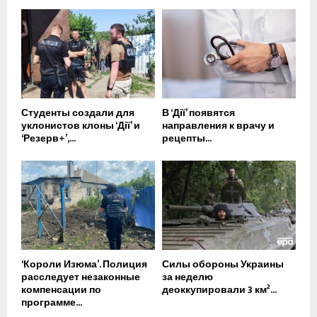
Студенты создали для
В ‘Дії’ появятся
уклонистов клоны ‘Дії’ и
направления к врачу и
‘Резерв+’,...
рецепты...
‘Короли Изюма’. Полиция
Силы обороны Украины
расследует незаконные
за неделю
компенсации по
деоккупировали 3 км²...
программе...