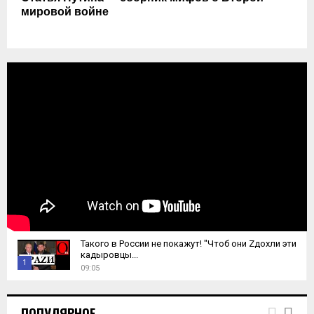
мировой войне
Такого в России не покажут! "Чтоб они Zдохли эти
кадыровцы...
1
09:05
T
h
ПОПУЛЯРНОЕ
u