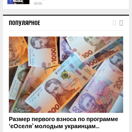
1
09:05
T
h
ПОПУЛЯРНОЕ
u
m
b
n
a
i
l
y
o
u
t
u
b
e
Размер первого взноса по программе
‘єОселя’ молодым украинцам...