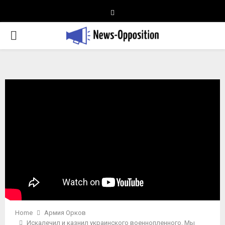
Telegram
PRIMARY
MENU
Home
Армия Орков
Искалечил и казнил украинского военнопленного. Мы