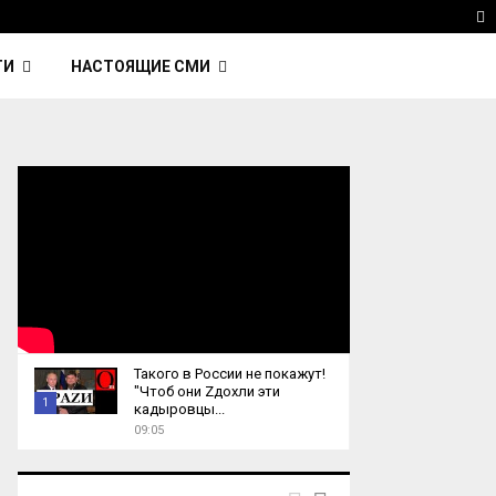
ка Nightcall из фильма…
Reuters: Китай продал И
T
ТИ
НАСТОЯЩИЕ СМИ
Такого в России не покажут!
"Чтоб они Zдохли эти
1
кадыровцы...
09:05
T
h
u