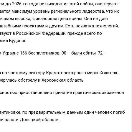
сли до 2026-го года не выходят из этой войны, они теряют
ается максимум уровень регионального лидерства, что их
лишком высока, финансовая цена войны. Она не дает
сштабными проектами и другим. Есть нехватка технологий,
ствуют в Российской Федерации, прежде всего по
снил Буданов.
 Украине 166 беспилотников. 90 – были сбиты, 72 –
а по частному сектору Краматорска ранен мирный житель.
рглась обстрелу и Херсонская область.
асностью приостановлено принятие практических экзаменов
тантиновке, по предварительным данным один человек погиб
ли власти Донецкой области.