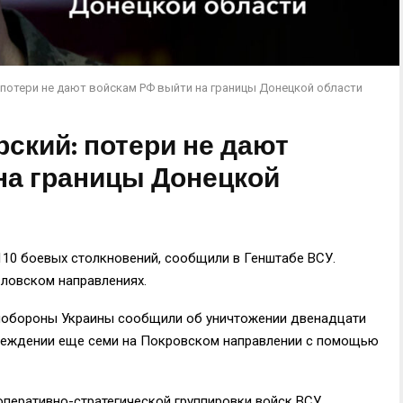
 потери не дают войскам РФ выйти на границы Донецкой области
ский: потери не дают
на границы Донецкой
110 боевых столкновений, сообщили в Генштабе ВСУ.
ловском направлениях.
инобороны Украины сообщили об уничтожении двенадцати
вреждении еще семи на Покровском направлении с помощью
перативно-стратегической группировки войск ВСУ