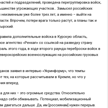
частей и подразделений, проведена перегруппировка войск,
льшинстве угрожающих участков… Замысел российских
я неизменным уже более трех лет, а именно – выйти на
ти. Впрочем, потери врага только растут, а планы так и
Сырский.
правила дополнительные войска в Курскую область,
 агентство «Ренхап» со ссылкой на разведку страну.
раль этого года, в ходе второго раунда переброски войск в
северокорейских военнослужащих на российских грузовых
анов заявил в интервью «Укринформу», что темпы
 тех, на которые рассчитывали в Кремле, но что у
ния вперед.
а для них – это огромные средства. Относительно
 надо себя обманывать. Потенциал, мобилизационный
м двигаться дальше. Да, им [россиянам] нужен перерыв.