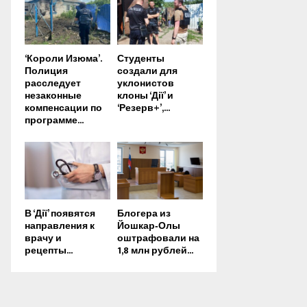
‘Короли Изюма’.
Студенты
Полиция
создали для
расследует
уклонистов
незаконные
клоны ‘Дії’ и
компенсации по
‘Резерв+’,...
программе...
В ‘Дії’ появятся
Блогера из
направления к
Йошкар‑Олы
врачу и
оштрафовали на
рецепты...
1,8 млн рублей...