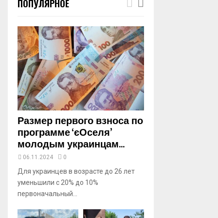
ПОПУЛЯРНОЕ
m
b
n
a
i
l
y
o
u
t
u
b
Размер первого взноса по
e
программе ‘єОселя’
молодым украинцам...
06.11.2024
0
Для украинцев в возрасте до 26 лет
уменьшили с 20% до 10%
первоначальный...