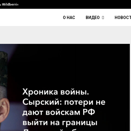
Wildberries и его…
Умер диджей Kavinsky — автор тре
О НАС
ВИДЕО
НОВОС