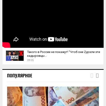
Такого в России не покажут! "Чтоб они Zдохли эти
кадыровцы...
1
09:05
T
h
ПОПУЛЯРНОЕ
u
m
b
n
a
i
l