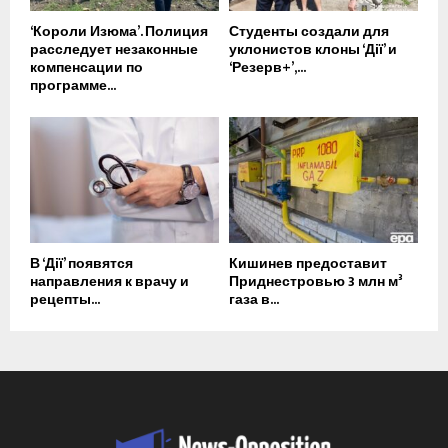
‘Короли Изюма’. Полиция
Студенты создали для
расследует незаконные
уклонистов клоны ‘Дії’ и
компенсации по
‘Резерв+’,...
программе...
В ‘Дії’ появятся
Кишинев предоставит
направления к врачу и
Приднестровью 3 млн м³
рецепты...
газа в...