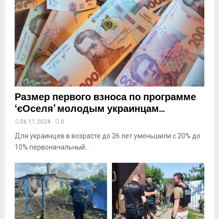
y
o
u
t
u
b
e
Размер первого взноса по программе
‘єОселя’ молодым украинцам...
06.11.2024
0
Для украинцев в возрасте до 26 лет уменьшили с 20% до
10% первоначальный...