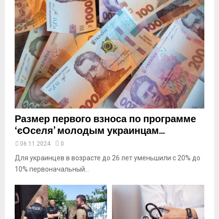
i
l
y
o
u
t
u
b
e
Размер первого взноса по программе
‘єОселя’ молодым украинцам...
06.11.2024
0
Для украинцев в возрасте до 26 лет уменьшили с 20% до
10% первоначальный...