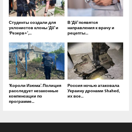
Студенты создали для
В ‘Дії’ появятся
уклонистов клоны ‘Дії’ и
направления к врачу и
‘Резерв+’,...
рецепты...
‘Короли Изюма’. Полиция
Россия ночью атаковала
расследует незаконные
Украину дронами Shahed,
компенсации по
их все...
программе...