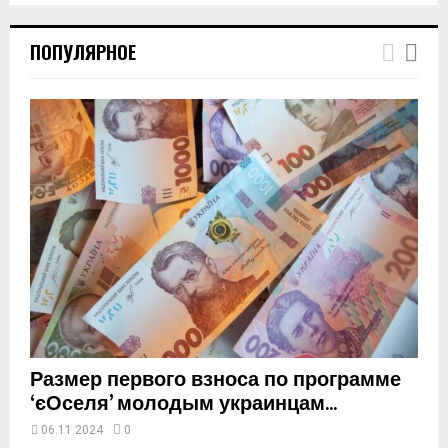
T
h
ПОПУЛЯРНОЕ
u
m
b
n
a
i
l
y
o
u
t
u
b
e
Размер первого взноса по программе
‘єОселя’ молодым украинцам...
06.11.2024
0