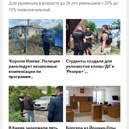
Для украинцев в возрасте до 26 лет уменьшили с 20% до
10% первоначальный...
‘Короли Изюма’. Полиция
Студенты создали для
расследует незаконные
уклонистов клоны ‘Дії’ и
компенсации по
‘Резерв+’,...
программе...
В Киеве задержали пять
Блогера из Йошкар‑Олы