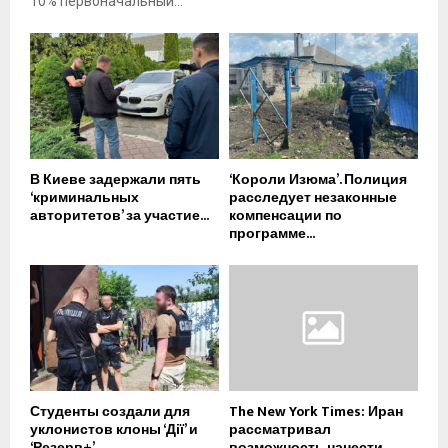
10% первоначальный...
В Киеве задержали пять
‘Короли Изюма’. Полиция
‘криминальных
расследует незаконные
авторитетов’ за участие...
компенсации по
программе...
Студенты создали для
The New York Times: Иран
уклонистов клоны ‘Дії’ и
рассматривал
‘Резерв+’,...
возможность нанести...