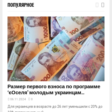
ПОПУЛЯРНОЕ
u
m
b
n
a
i
l
y
o
u
t
u
b
e
Размер первого взноса по программе
‘єОселя’ молодым украинцам...
06.11.2024
0
Для украинцев в возрасте до 26 лет уменьшили с 20% до