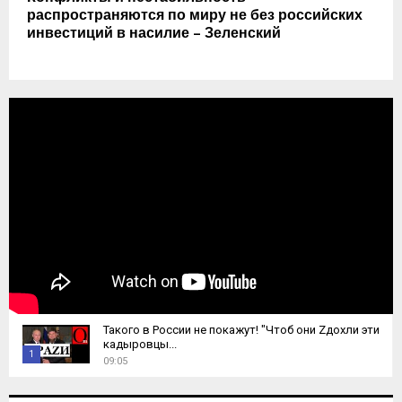
распространяются по миру не без российских
инвестиций в насилие – Зеленский
Такого в России не покажут! "Чтоб они Zдохли эти
кадыровцы...
1
09:05
T
h