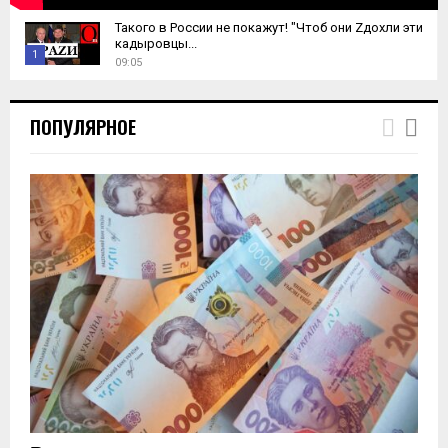
Такого в России не покажут! "Чтоб они Zдохли эти
кадыровцы...
1
09:05
T
h
ПОПУЛЯРНОЕ
u
m
b
n
a
i
l
y
o
u
t
u
b
e