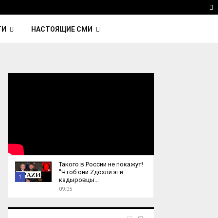
ка Nightcall из фильма…
Reuters: Китай продал И
T
ТИ
НАСТОЯЩИЕ СМИ
Такого в России не покажут!
"Чтоб они Zдохли эти
1
кадыровцы...
09:05
T
h
u