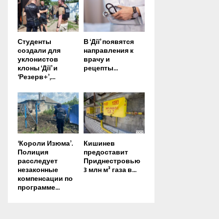
Студенты
В ‘Дії’ появятся
создали для
направления к
уклонистов
врачу и
клоны ‘Дії’ и
рецепты...
‘Резерв+’,...
‘Короли Изюма’.
Кишинев
Полиция
предоставит
расследует
Приднестровью
незаконные
3 млн м³ газа в...
компенсации по
программе...