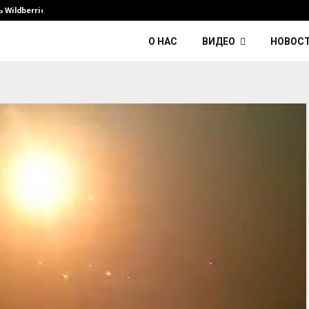
Wildberries и его…
Умер диджей Kavinsky — автор тре
О НАС
ВИДЕО
НОВОС