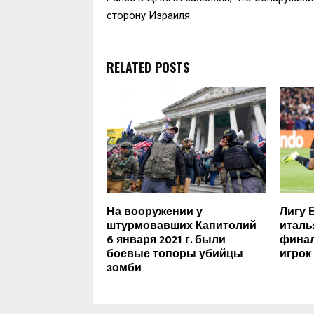
сторону Израиля.
RELATED POSTS
На вооружении у
Лигу 
штурмовавших Капитолий
италья
6 января 2021 г. были
финал
боевые топоры убийцы
игрок
зомби