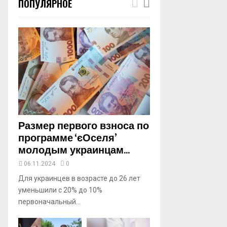
ПОПУЛЯРНОЕ
m
b
n
a
i
l
y
o
u
t
u
b
Размер первого взноса по
e
программе ‘єОселя’
молодым украинцам...
06.11.2024
0
Для украинцев в возрасте до 26 лет
уменьшили с 20% до 10%
первоначальный...