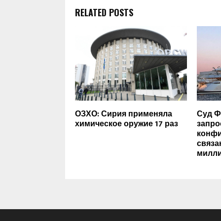
RELATED POSTS
ОЗХО: Сирия применяла
Суд Ф
химическое оружие 17 раз
запр
конфи
связа
милл