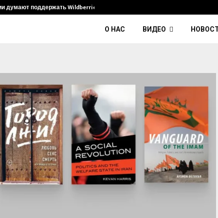
ии думают поддержать Wildberries и его…
Умер диджей
О НАС
ВИДЕО
НОВОС