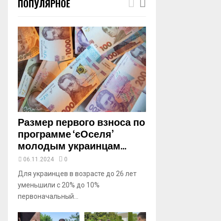
ПОПУЛЯРНОЕ
m
b
n
a
i
l
y
o
u
t
u
b
Размер первого взноса по
e
программе ‘єОселя’
молодым украинцам...
06.11.2024
0
Для украинцев в возрасте до 26 лет
уменьшили с 20% до 10%
первоначальный...