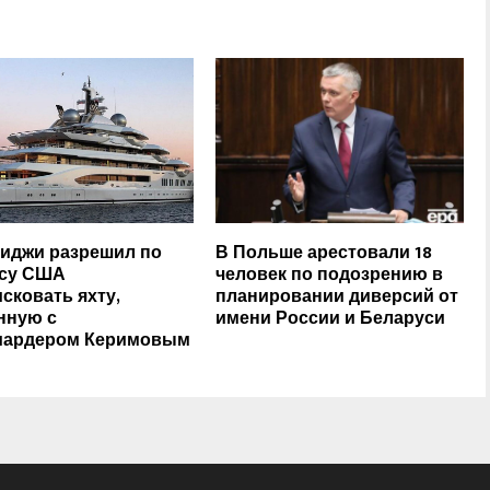
иджи разрешил по
В Польше арестовали 18
осу США
человек по подозрению в
сковать яхту,
планировании диверсий от
нную с
имени России и Беларуси
иардером Керимовым