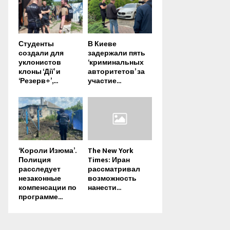
Студенты
В Киеве
создали для
задержали пять
уклонистов
‘криминальных
клоны ‘Дії’ и
авторитетов’ за
‘Резерв+’,...
участие...
‘Короли Изюма’.
The New York
Полиция
Times: Иран
расследует
рассматривал
незаконные
возможность
компенсации по
нанести...
программе...