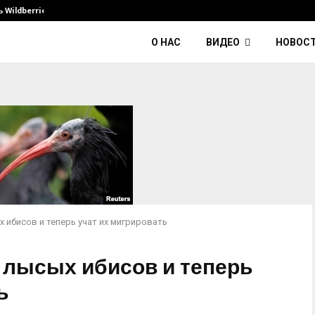
Wildberries и его…
Умер диджей Kavinsky — автор тре
О НАС
ВИДЕО
НОВОС
 ибисов и теперь учат их мигрировать
 лысых ибисов и теперь
ь