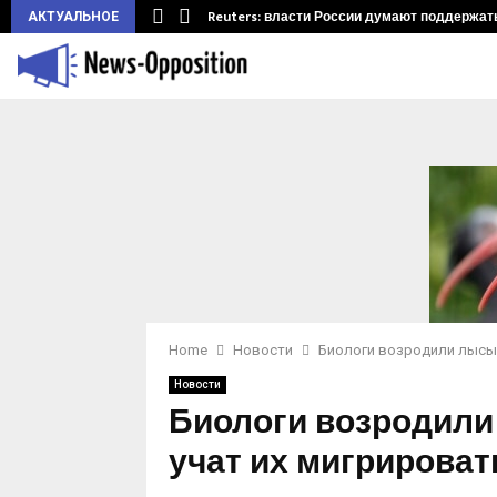
ларуси.…
Reuters: власти России думают поддержать 
АКТУАЛЬНОЕ
Home
Новости
Биологи возродили лысых
Новости
Биологи возродили
учат их мигрироват